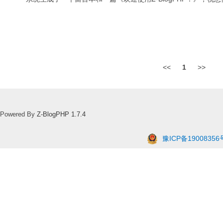
<<
1
>>
Powered By
Z-BlogPHP 1.7.4
豫ICP备19008356