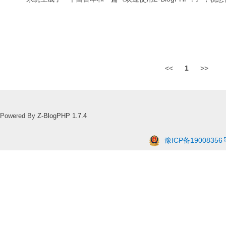
<<
1
>>
Powered By
Z-BlogPHP 1.7.4
豫ICP备19008356