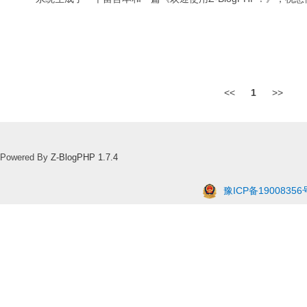
<<
1
>>
Powered By
Z-BlogPHP 1.7.4
豫ICP备19008356