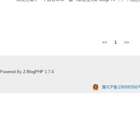
<<
1
>>
Powered By
Z-BlogPHP 1.7.4
豫ICP备19008356