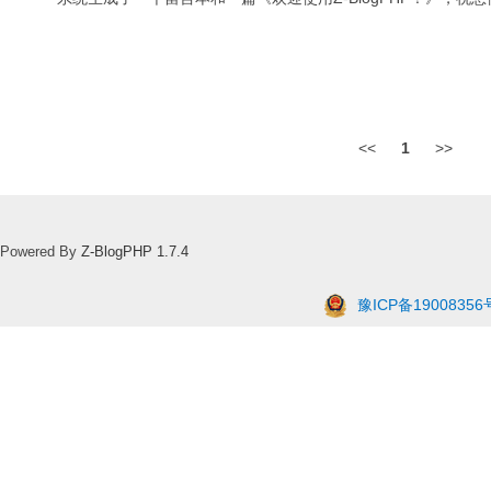
<<
1
>>
Powered By
Z-BlogPHP 1.7.4
豫ICP备19008356