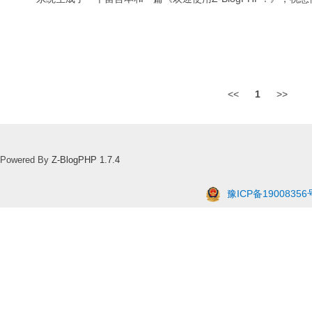
<<
1
>>
Powered By
Z-BlogPHP 1.7.4
豫ICP备19008356