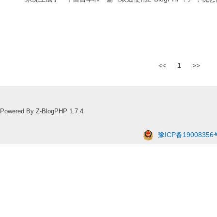
<<
1
>>
Powered By
Z-BlogPHP 1.7.4
豫ICP备19008356