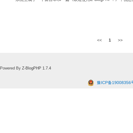
<<
1
>>
Powered By
Z-BlogPHP 1.7.4
豫ICP备19008356