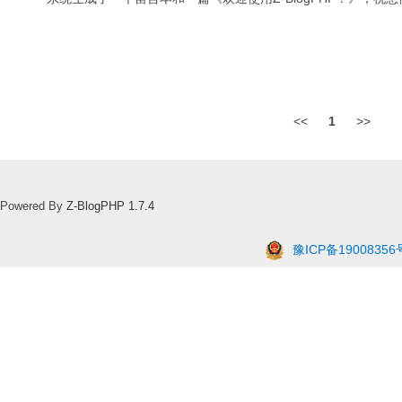
<<
1
>>
Powered By
Z-BlogPHP 1.7.4
豫ICP备19008356