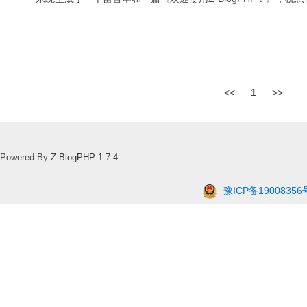
<<
1
>>
Powered By
Z-BlogPHP 1.7.4
豫ICP备19008356