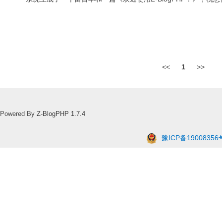
<<
1
>>
Powered By
Z-BlogPHP 1.7.4
豫ICP备19008356