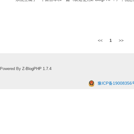
<<
1
>>
Powered By
Z-BlogPHP 1.7.4
豫ICP备19008356