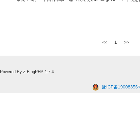
<<
1
>>
Powered By
Z-BlogPHP 1.7.4
豫ICP备19008356