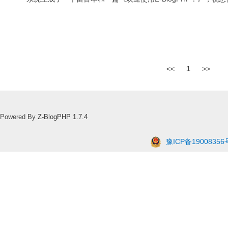
<<
1
>>
Powered By
Z-BlogPHP 1.7.4
豫ICP备19008356