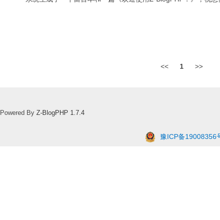
<<
1
>>
Powered By
Z-BlogPHP 1.7.4
豫ICP备19008356