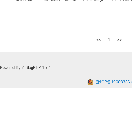
<<
1
>>
Powered By
Z-BlogPHP 1.7.4
豫ICP备19008356