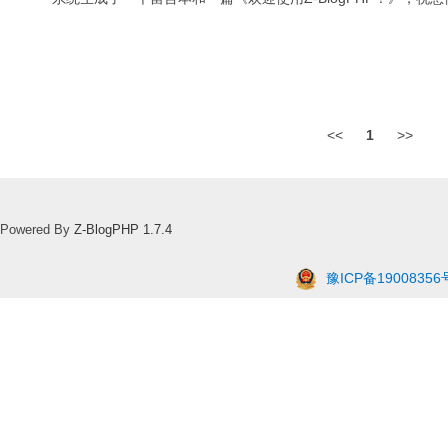
<<
1
>>
Powered By
Z-BlogPHP 1.7.4
豫ICP备19008356