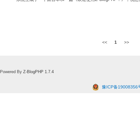
<<
1
>>
Powered By
Z-BlogPHP 1.7.4
豫ICP备19008356