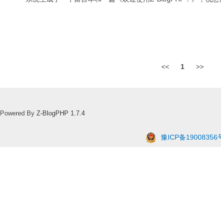
<<
1
>>
Powered By
Z-BlogPHP 1.7.4
豫ICP备19008356