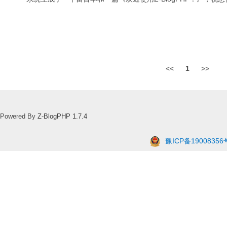
<<
1
>>
Powered By
Z-BlogPHP 1.7.4
豫ICP备19008356