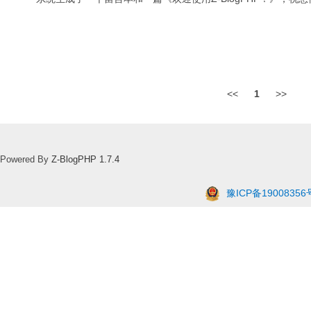
<<
1
>>
Powered By
Z-BlogPHP 1.7.4
豫ICP备19008356