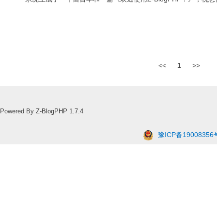
<<
1
>>
Powered By
Z-BlogPHP 1.7.4
豫ICP备19008356