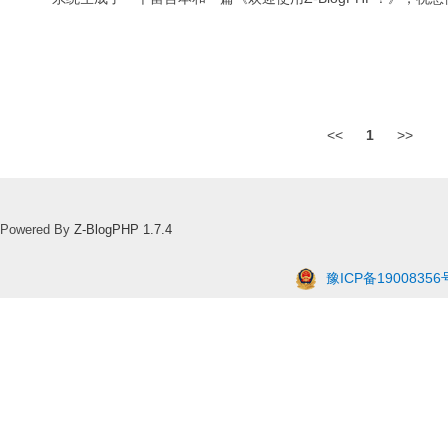
<<
1
>>
Powered By
Z-BlogPHP 1.7.4
豫ICP备19008356