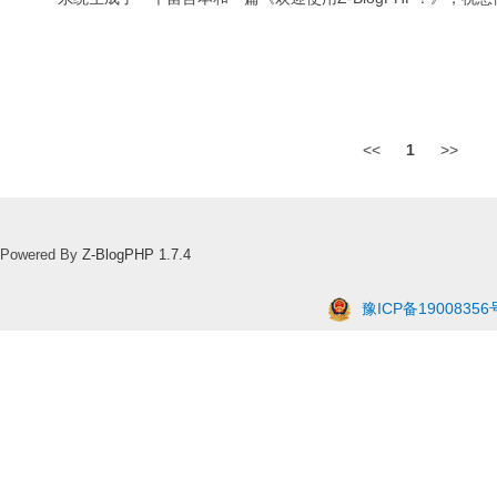
<<
1
>>
Powered By
Z-BlogPHP 1.7.4
豫ICP备19008356