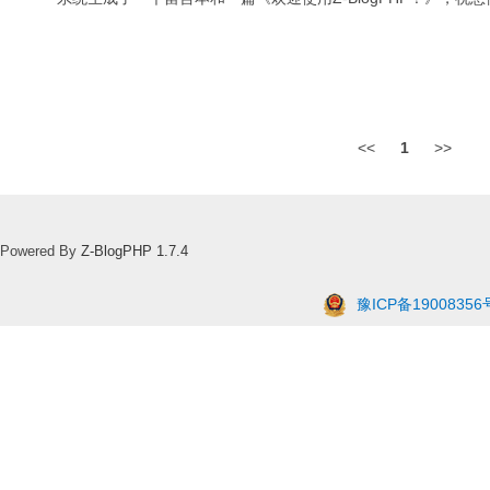
<<
1
>>
Powered By
Z-BlogPHP 1.7.4
豫ICP备19008356