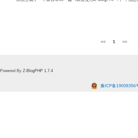
<<
1
>>
Powered By
Z-BlogPHP 1.7.4
豫ICP备19008356