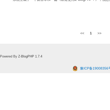
<<
1
>>
Powered By
Z-BlogPHP 1.7.4
豫ICP备19008356