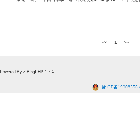
<<
1
>>
Powered By
Z-BlogPHP 1.7.4
豫ICP备19008356