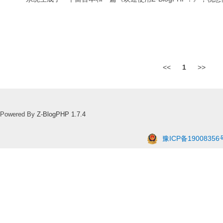
<<
1
>>
Powered By
Z-BlogPHP 1.7.4
豫ICP备19008356