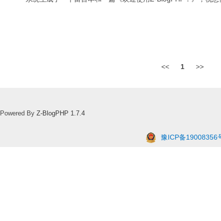
<<
1
>>
Powered By
Z-BlogPHP 1.7.4
豫ICP备19008356