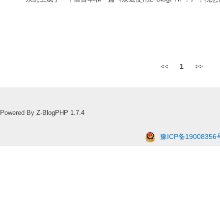
<<
1
>>
Powered By
Z-BlogPHP 1.7.4
豫ICP备19008356