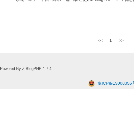
<<
1
>>
Powered By
Z-BlogPHP 1.7.4
豫ICP备19008356