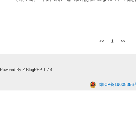
<<
1
>>
Powered By
Z-BlogPHP 1.7.4
豫ICP备19008356