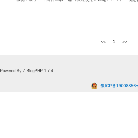
<<
1
>>
Powered By
Z-BlogPHP 1.7.4
豫ICP备19008356