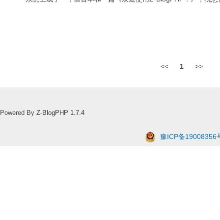
<<
1
>>
Powered By
Z-BlogPHP 1.7.4
豫ICP备19008356