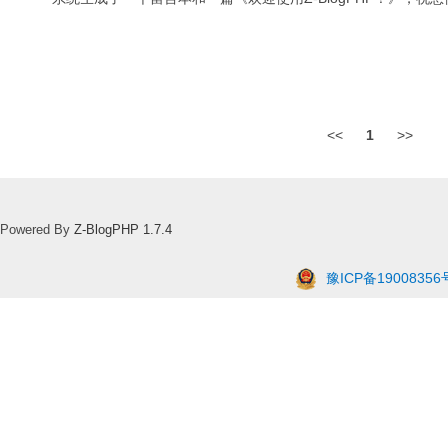
<<
1
>>
Powered By
Z-BlogPHP 1.7.4
豫ICP备19008356