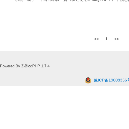
<<
1
>>
Powered By
Z-BlogPHP 1.7.4
豫ICP备19008356