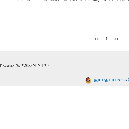
<<
1
>>
Powered By
Z-BlogPHP 1.7.4
豫ICP备19008356