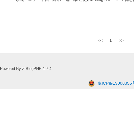
<<
1
>>
Powered By
Z-BlogPHP 1.7.4
豫ICP备19008356