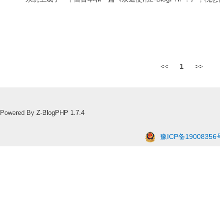
<<
1
>>
Powered By
Z-BlogPHP 1.7.4
豫ICP备19008356