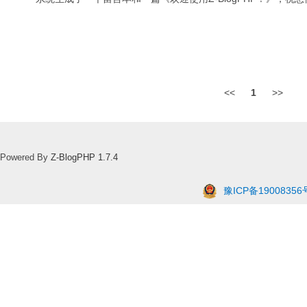
<<
1
>>
Powered By
Z-BlogPHP 1.7.4
豫ICP备19008356