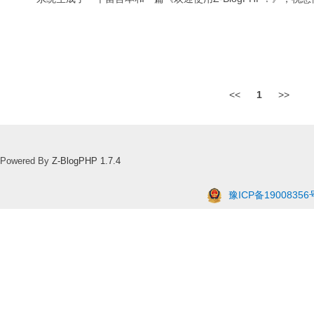
<<
1
>>
Powered By
Z-BlogPHP 1.7.4
豫ICP备19008356