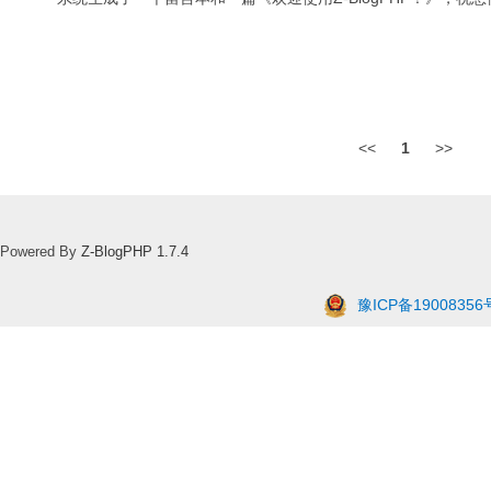
<<
1
>>
Powered By
Z-BlogPHP 1.7.4
豫ICP备19008356