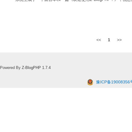
<<
1
>>
Powered By
Z-BlogPHP 1.7.4
豫ICP备19008356