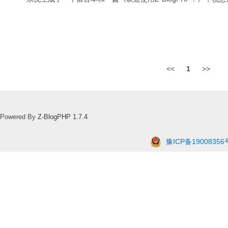
<<
1
>>
Powered By
Z-BlogPHP 1.7.4
豫ICP备19008356