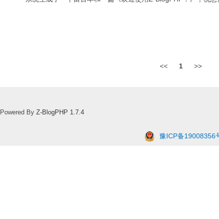
<<
1
>>
Powered By
Z-BlogPHP 1.7.4
豫ICP备19008356