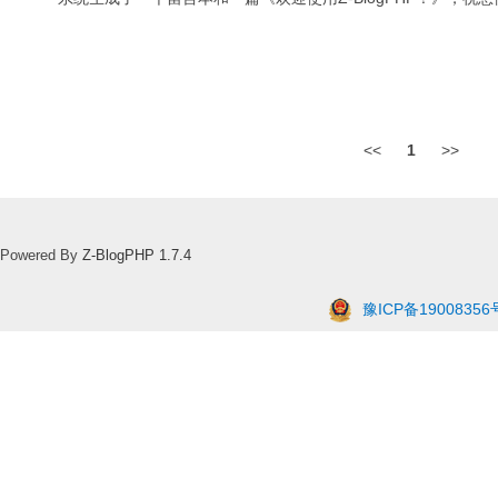
<<
1
>>
Powered By
Z-BlogPHP 1.7.4
豫ICP备19008356