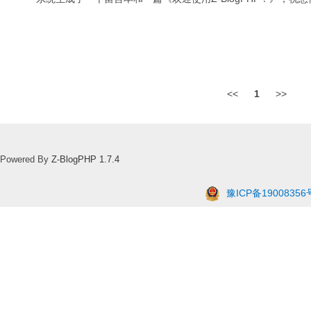
<<
1
>>
Powered By
Z-BlogPHP 1.7.4
豫ICP备19008356