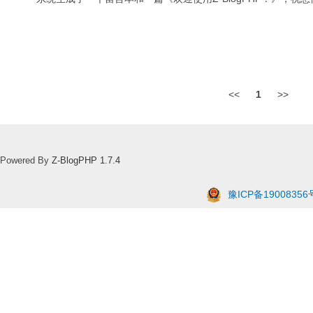
<<
1
>>
Powered By
Z-BlogPHP 1.7.4
豫ICP备19008356