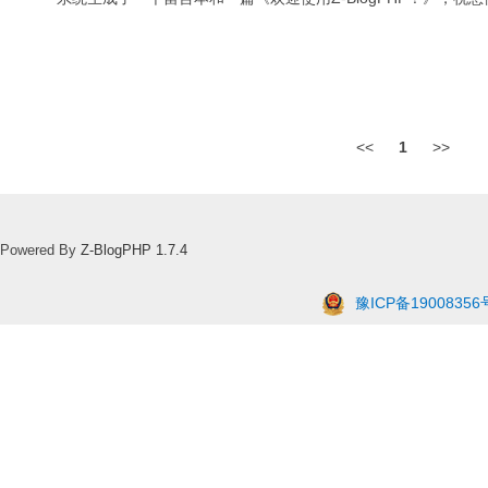
<<
1
>>
Powered By
Z-BlogPHP 1.7.4
豫ICP备19008356